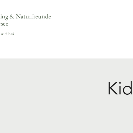
ng & Naturfreunde
rsee
ur dihei
Kid